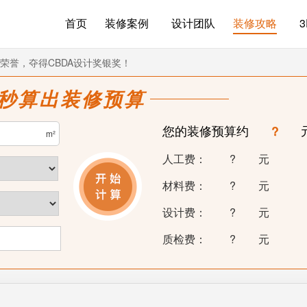
首页
装修案例
设计团队
装修攻略
荣誉，夺得CBDA设计奖银奖！
0秒算出装修预算
您的装修预算约
?
m²
人工费：
?
元
材料费：
?
元
设计费：
?
元
质检费：
?
元