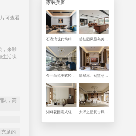
家装美图
图片可查看
石湖湾现代简约 ...
碧桂园凤凰岛美 ...
质，来雕
与生活状
。
金兰尚苑美式轻 ...
翡翠湾、别墅意 ...
团队，高
湖畔花园意式轻 ...
太泽之星复古风 ...
更充足的