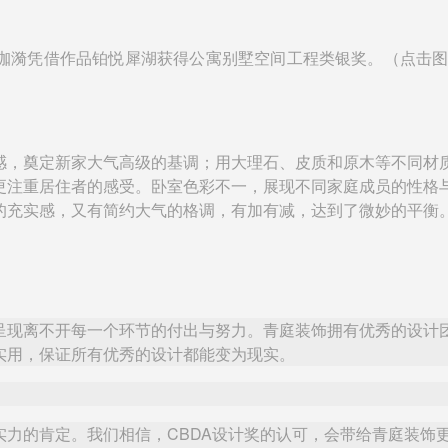
珈漪凭借作品铂悦犀湖获得公寓别墅空间工程类银奖。（点击
感，奠定新家大气高级的基调；用大理石、皮质和原木等不同材
更注重居住者的感受。卧室色彩不一，展现不同家庭成员的性格
的充实感，又有简约大气的格调，有加有减，达到了微妙的平衡
呈现离不开每一个环节的付出与努力。青庭装饰拥有优秀的设计
实用，保证所有优秀的设计都能变为现实。
实力的肯定。我们相信，
CBDA设计奖的认可，会带给青庭装饰