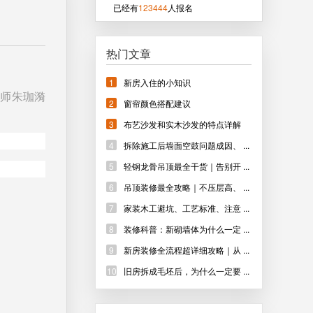
已经有
123444
人报名
热门文章
1
新房入住的小知识
计师朱珈漪
2
窗帘颜色搭配建议
3
布艺沙发和实木沙发的特点详解
4
拆除施工后墙面空鼓问题成因、 ...
5
轻钢龙骨吊顶最全干货｜告别开 ...
6
吊顶装修最全攻略｜不压层高、 ...
7
家装木工避坑、工艺标准、注意 ...
8
装修科普：新砌墙体为什么一定 ...
9
新房装修全流程超详细攻略｜从 ...
10
旧房拆成毛坯后，为什么一定要 ...