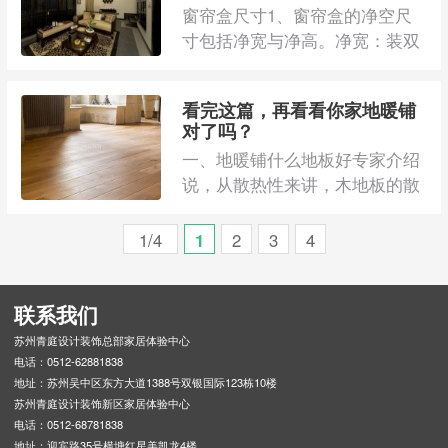
窗帘盒尺寸1、窗帘盒的净空尺
寸包括净宽与净高。净宽：装双
轨时应为18cm;装单轨时应为
14cm。(假如宽度不足 ...
看完这篇，再看看你家地暖铺
对了吗？
一、地暖铺什么地板好专家介绍
说，从散热性来讲，木地板的散
热性不及瓷砖好。但相对的，木
地板的保温性又 ...
1/4
1
2
3
4
联系我们
苏州青庭设计装饰总部家居体验中心
电话：0512-62881838
地址：苏州吴中区东方大道1388号双银国际123栋10楼
苏州青庭设计装饰新区家居体验中心
电话：0512-68781838
地址：迎宾路35号横塘红星美凯龙4楼