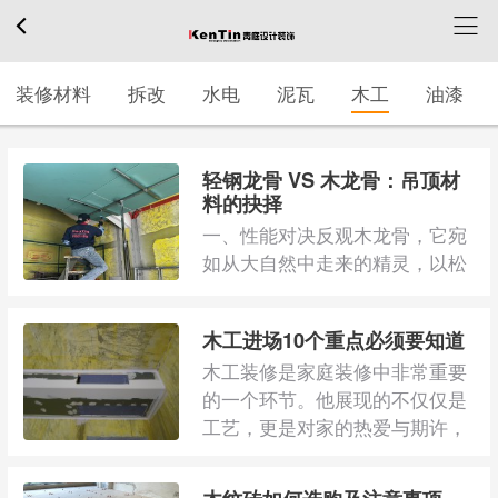
装修材料
拆改
水电
泥瓦
木工
油漆
轻钢龙骨 VS 木龙骨：吊顶材
料的抉择
一、性能对决反观木龙骨，它宛
如从大自然中走来的精灵，以松
木、杉木等木材为身，质地轻
柔，散发着温暖而 ...
木工进场10个重点必须要知道
木工装修是家庭装修中非常重要
的一个环节。他展现的不仅仅是
工艺，更是对家的热爱与期许，
想要木工不返工 ...