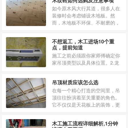
木纹砖如何选购及注意事项
如今原木风大行其道，很多人在
装修时会考虑铺设木地板。然
而，木地板不环保、不耐磨的，
因此会去考虑木纹 ...
不想返工，木工进场10个重
点，提前知道
施工之前必须跟你家师傅确定你
家吊顶类型以及具体位置。2.龙
骨标准要求：大面积用轻钢龙
骨，造型用木龙骨 ...
吊顶材质应该怎么选
在每一个精心打造的空间里，吊
顶往往扮演着至关重要的角色。
它不仅仅是天花板上的装饰，更
是整个室内环境 ...
木工施工流程详细解析,1分钟