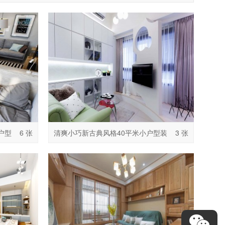
户型
6 张
清爽小巧新古典风格40平米小户型装
3 张
修效果图