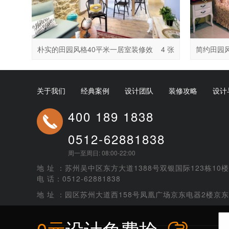
朴实的田园风格40平米一居室装修效
4 张
简约田园
果图
图
关于我们
经典案例
设计团队
装修攻略
设计
400 189 1838
0512-62881838
周一至周日: 08:00-22:00
地 址 ：苏州吴中区东方大道1388号双银国际123栋10楼
电 话：0512-62881838
地 址 ：园区苏州大道西158号凤凰广场京东电器2楼京
0元
设计免费抢