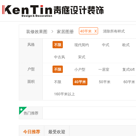
装修效果图
家居图册
40平米 X
清除所有样式
不限
现代简约
中式
欧式
风格
中古风
宋式
不限
小户型
一居室
复式loft
户型
不限
40平米
50平米
60平米
面积
160平米以上
更多
热门推荐
今日推荐
最受欢迎