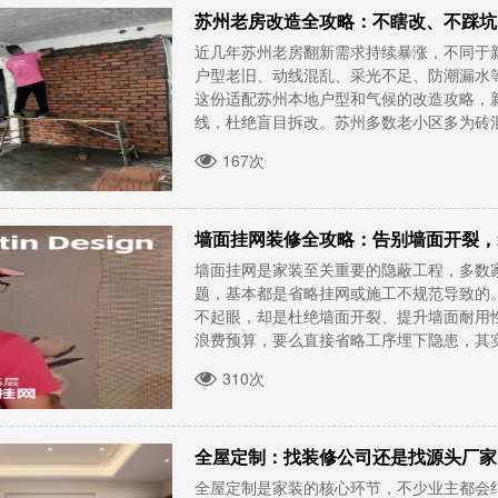
苏州老房改造全攻略：不瞎改、不踩坑
近几年苏州老房翻新需求持续暴涨，不同于
户型老旧、动线混乱、采光不足、防潮漏水
这份适配苏州本地户型和气候的改造攻略，
线，杜绝盲目拆改。苏州多数老小区多为砖混、
167次
墙面挂网装修全攻略：告别墙面开裂，
墙面挂网是家装至关重要的隐蔽工程，多数
题，基本都是省略挂网或施工不规范导致的
不起眼，却是杜绝墙面开裂、提升墙面耐用
浪费预算，要么直接省略工序埋下隐患，其实只
310次
全屋定制：找装修公司还是找源头厂家
全屋定制是家装的核心环节，不少业主都会