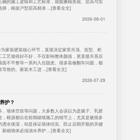
正确的施工逻辑和工艺标准，就能兼顾美观、层高与实
，根据户型层高精准 ...[查看全文]
2026-08-01
作为家装硬装核心环节，直接决定家里吊顶、造型、柜
工工艺做得好不好，不仅影响整体颜值，更直接关系后
墙面不平整等一系列入住隐患。很多装修翻车问题，都
致的。家装木工进 ...[查看全文]
2026-07-29
养护？
多、墙体空鼓等问题，大多数人会误以为是腻子、乳胶
患，根源都出在前期砌墙施工的细节上，尤其是被很多
的洒水保湿，却是保证墙体结实、防止后期开裂的关键
砌墙体必须浇水养护 ...[查看全文]