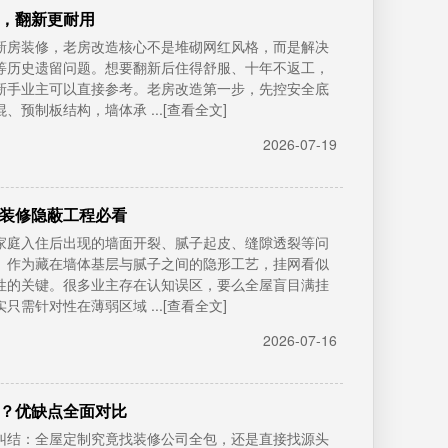
，翻新更耐用
新房装修，老房改造核心不是堆砌网红风格，而是解决
等历史遗留问题。想要翻新后住得舒服、十年不返工，
新手业主可以直接参考。老房改造第一步，先控安全底
预制板结构，墙体承 ...[查看全文]
2026-07-19
装修隐蔽工程必看
家庭入住后出现的墙面开裂、腻子起皮、缝隙透裂等问
。作为藏在墙体基层与腻子之间的隐形工艺，挂网看似
性的关键。很多业主存在认知误区，要么全屋盲目满挂
需针对性在薄弱区域 ...[查看全文]
2026-07-16
？优缺点全面对比
纠结：全屋定制究竟找装修公司全包，还是直接找源头