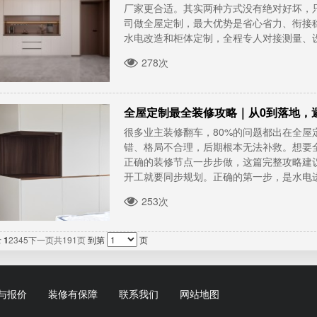
厂家更合适。其实两种方式没有绝对好坏，
司做全屋定制，最大优势是省心省力、衔接
水电改造和柜体定制，全程专人对接测量、设计
278次
全屋定制最全装修攻略｜从0到落地，
很多业主装修翻车，80%的问题都出在全
错、格局不合理，后期根本无法补救。想要
正确的装修节点一步步做，这篇完整攻略建
开工就要同步规划。正确的第一步，是水电进场
253次
录
1
2
3
4
5
下一页
共191页
到第
页
与报价
装修有保障
联系我们
网站地图