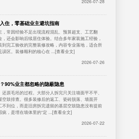
2026-07-28
入住，零基础业主避坑指南
主，常因经验不足出现流程混乱、预算超支、工艺翻
金，还会影响后续居住体验。结合多年家装施工经验，
装到完工验收的完整装修攻略，内容专业落地，适合所
区。装修顺利的核心在 ...[查看全文]
2026-07-26
？90%业主都忽略的隐蔽隐患
、还原毛坯的过程。大部分人拆完只关注墙面平不平、
屋空鼓排查。很多装修后的返工、瓷砖脱落、墙面开
工不到位，而是旧房拆完遗留的基层空鼓隐患没有提前
是埋在墙体里的“定 ...[查看全文]
2026-07-22