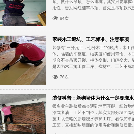
顶、做什么吊顶、怎么避坑，其实只要掌握
用性，告别网红翻车吊顶。首先是吊顶款式选择
64次
家装木工避坑、工艺标准、注意事项
装修有“三分瓦工，七分木工”的说法，木工
体、隔墙的平整度、结实度和使用寿命。木
期会不会吊顶开裂、柜体变形、门缝变大、
是因为木工施工偷工序、省材料、工艺不标准导
76次
装修科普：新砌墙体为什么一定要浇水
很多业主装修后都会遇到墙面开裂、细纹增
漆或者油工工艺不到位，其实大部分墙面隐
施工队忽略的新墙浇水养护工序。看似简单
工艺，直接影响墙面的使用寿命和装修质量。新