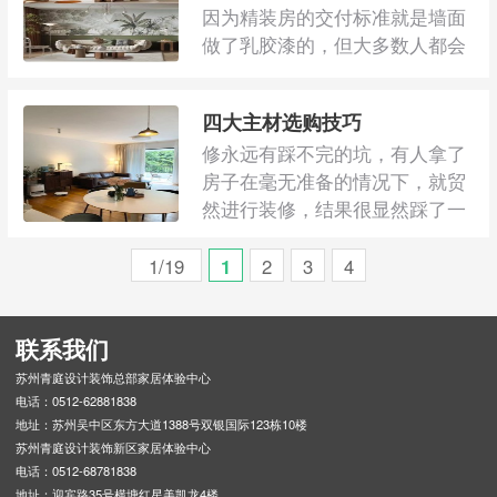
因为精装房的交付标准就是墙面
做了乳胶漆的，但大多数人都会
要求局部改造，这样就必然会出
现墙面开槽，开 ...
四大主材选购技巧
修永远有踩不完的坑，有人拿了
房子在毫无准备的情况下，就贸
然进行装修，结果很显然踩了一
个又一个的坑; ...
1/19
1
2
3
4
联系我们
苏州青庭设计装饰总部家居体验中心
电话：0512-62881838
地址：苏州吴中区东方大道1388号双银国际123栋10楼
苏州青庭设计装饰新区家居体验中心
电话：0512-68781838
地址：迎宾路35号横塘红星美凯龙4楼