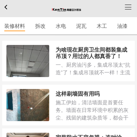
装修材料
拆改
水电
泥瓦
木工
油漆
为啥现在厨房卫生间都装集成
吊顶？用过的人都真香了！
一、厨房油污多，集成吊顶太“抗
造”了！集成吊顶就不一样！主流
的铝扣板表面有抗油污涂层，拿
湿抹布一擦 ...
这样刷墙固有用吗
施工伊始，清洁墙面是首要任
务。墙面在日常环境中积累的灰
尘、残留的建筑杂质等，都会干
扰墙固与基层的紧 ...