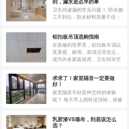
到，漏水是迟早的事
卫生间渗漏的常见问题 1. 防水施
工不到位 - 防水材料质量不佳：
部分不良商家为追求利润，提供
质量低劣 ...
铝扣板吊顶选购指南
在装修的世界里，铝扣板吊顶以
其美观、耐用、易清洁等优点，
成为许多家庭厨房、卫生间等空
间的热门选择。 ...
求求了！家里隔音一定要做
好！
家里隔音不好是种怎样的体验
呢？ 每天早上闹铃还没响，就被
往外面的汽车鸣笛声、脚步声、
说话声吵醒，只 ...
乳胶漆VS墙布，到底该怎么
选？