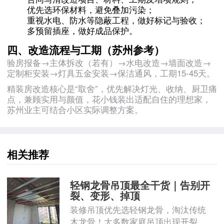
优先选环保材料，避免叠加污染；
重视水电、防水等隐蔽工程，做好标记与验收；
多预留插座，做好成品保护。
四、改造流程与工期（苏州参考）
验房报备→主体拆改（若有）→水电改造→墙面改造→
定制柜安装→灯具五金安装→保洁通风，工期15-45天。
精装房改造核心是“取舍”，优先解决灯光、收纳、厨卫痛
点，兼顾实用与颜值，花小钱装出适配自住的理想家，
苏州业主可结合小区实际调整方案。
相关推荐
轻钢龙骨吊顶最全干货｜告别开
裂、变形、掉顶
装修吊顶优先选轻钢龙骨，淘汰传统
木龙骨！大多数家庭吊顶出现开裂 ...