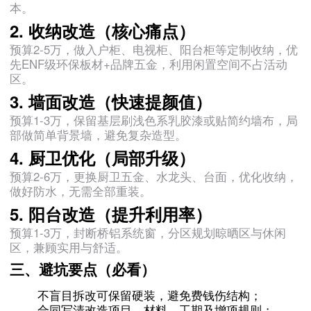
本。
2. 收纳改造（核心痛点）
预算2-5万，做入户柜、电视柜、阳台柜等定制收纳，优
先ENF级环保板材+品牌五金，利用闲置空间不占活动
区。
3. 墙面改造（快速提颜值）
预算1-3万，保留基层刷浅色系乳胶漆或贴简约墙布，局
部做简单背景墙，避免复杂造型。
4. 厨卫优化（局部升级）
预算2-6万，更换厨卫五金、水龙头、台面，优化收纳，
做好防水，无需全部重装。
5. 阳台改造（提升利用率）
预算1-3万，封断桥铝系统窗，分区规划晾晒区与休闲
区，兼顾实用与舒适。
三、避坑要点（必看）
不盲目拆改可保留硬装，避免费钱伤结构；
合同写清改造项目、材料、工期及增项规则；