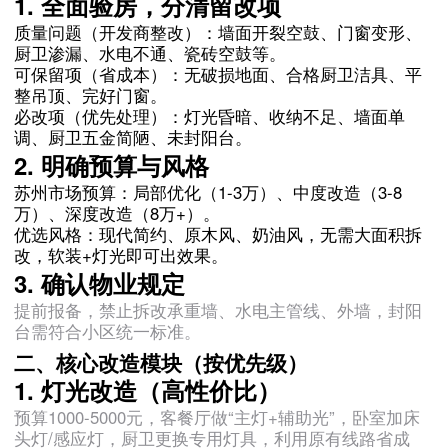
1. 全面验房，分清留改项
质量问题（开发商整改）：墙面开裂空鼓、门窗变形、
厨卫渗漏、水电不通、瓷砖空鼓等。
可保留项（省成本）：无破损地面、合格厨卫洁具、平
整吊顶、完好门窗。
必改项（优先处理）：灯光昏暗、收纳不足、墙面单
调、厨卫五金简陋、未封阳台。
2. 明确预算与风格
苏州市场预算：局部优化（1-3万）、中度改造（3-8
万）、深度改造（8万+）。
优选风格：现代简约、原木风、奶油风，无需大面积拆
改，软装+灯光即可出效果。
3. 确认物业规定
提前报备，禁止拆改承重墙、水电主管线、外墙，封阳
台需符合小区统一标准。
二、核心改造模块（按优先级）
1. 灯光改造（高性价比）
预算1000-5000元，客餐厅做“主灯+辅助光”，卧室加床
头灯/感应灯，厨卫更换专用灯具，利用原有线路省成