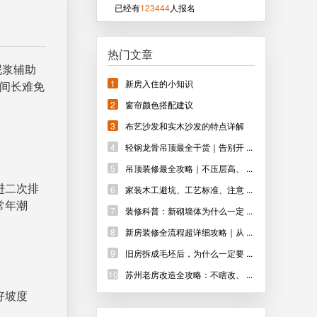
已经有
123444
人报名
热门文章
泥浆辅助
1
新房入住的小知识
间长难免
2
窗帘颜色搭配建议
3
布艺沙发和实木沙发的特点详解
4
轻钢龙骨吊顶最全干货｜告别开 ...
5
吊顶装修最全攻略｜不压层高、 ...
进二次排
6
家装木工避坑、工艺标准、注意 ...
常年潮
7
装修科普：新砌墙体为什么一定 ...
8
新房装修全流程超详细攻略｜从 ...
9
旧房拆成毛坯后，为什么一定要 ...
10
苏州老房改造全攻略：不瞎改、 ...
好坡度