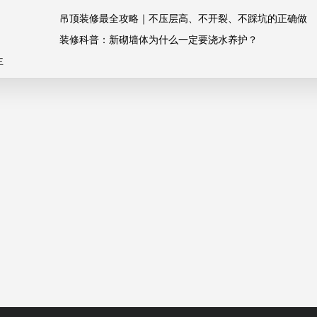
吊顶装修最全攻略｜不压层高、不开裂、不踩坑的正确做
装修科普：新砌墙体为什么一定要浇水养护？
法
主