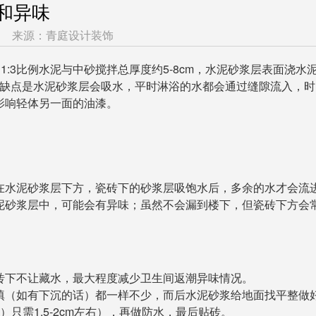
和异味
来源：青庭设计装饰
1:3比例水泥与中砂搅拌总厚度约5-8cm，水泥砂浆层表面浇水
，缺点是水泥砂浆层会吸水，平时淋浴的水都会通过缝隙流入，时
影响轻体另一面的油漆。
在水泥砂浆层下方，瓷砖下的砂浆层吸饱水后，多余的水才会流
泥砂浆层中，可能会有异味；虽然不会漏到楼下，但瓷砖下方会
砖下不让藏水，最大程度减少卫生间返潮异味情况。
填（如有下沉的话）都一样不少，而后水泥砂浆给地面找平整做
只需1.5-2cm左右），再做防水，最后贴砖。