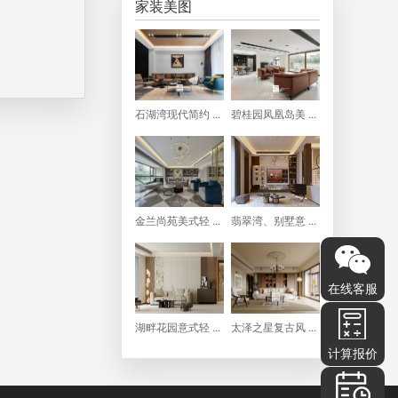
家装美图
石湖湾现代简约 ...
碧桂园凤凰岛美 ...
金兰尚苑美式轻 ...
翡翠湾、别墅意 ...
在线客服
湖畔花园意式轻 ...
太泽之星复古风 ...
计算报价