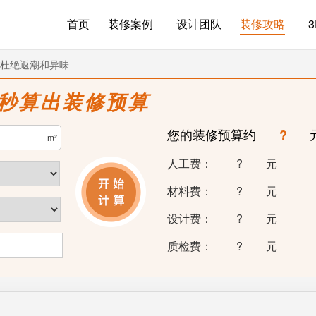
首页
装修案例
设计团队
装修攻略
杜绝返潮和异味
0秒算出装修预算
您的装修预算约
?
m²
人工费：
?
元
材料费：
?
元
设计费：
?
元
质检费：
?
元