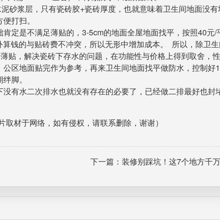
m水泥砂浆层，只有瓷砖胶+瓷砖厚度，也就意味着卫生间地面没有
方便打扫。
定是不满足薄贴的，3-5cm的地面全屋地面找平，按照40元/
额外算钱的与贴砖费不冲突，所以无形中增加成本。 所以，除卫
用薄贴，解决瓷砖下存水的问题，在功能性与价格上得到取舍，
公区地面贴完作为参考，再来卫生间地面找平做防水，控制好1-
期绊脚。
下没有水二次排水也就没有存在的必要了，已经做二排最好也封
片取材于网络，如有侵权，请联系删除，谢谢）
下一篇：装修别踩坑！这7个地方千