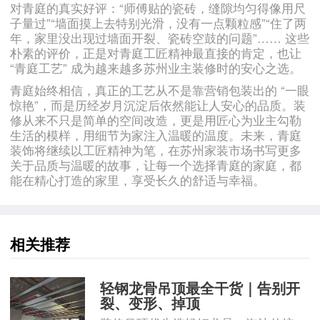
对青庭的真实好评：“师傅贴的瓷砖，缝隙均匀得像用尺
子量过”“墙面摸上去特别光滑，没有一点颗粒感”“住了两
年，家里没出现过墙面开裂、瓷砖空鼓的问题”…… 这些
朴素的评价，正是对青庭工匠精神最直接的肯定，也让
“青庭工艺” 成为越来越多苏州业主装修时的安心之选。
青庭始终相信，真正的工艺从不是靠营销包装出的 “一眼
惊艳”，而是历经岁月沉淀后依然能让人安心的品质。装
修从来不只是简单的空间改造，更是用匠心为业主勾勒
生活的模样，用细节为家注入温暖的温度。未来，青庭
装饰将继续以工匠精神为笔，在苏州家装市场书写更多
关于品质与温暖的故事，让每一个选择青庭的家庭，都
能在精心打造的家里，享受长久的舒适与幸福。
相关推荐
轻钢龙骨吊顶最全干货｜告别开
裂、变形、掉顶