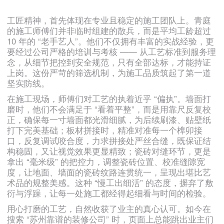
工匠精神，首先体现在专业且稳定的施工团队上。青庭
的施工师傅们并非临时组建的散兵，而是平均工龄超过
10 年的 “老手艺人”。他们不仅拥有丰富的实战经验，更
要经过公司严格的培训与考核 —— 从工艺标准到服务理
念，从细节把控到安全规范，只有全部达标，才能持证
上岗。这份严苛的筛选机制，为施工品质筑起了第一道
坚实防线。
在施工现场，师傅们对工艺的执着近乎 “偏执”。墙面打
磨时，他们不会满足于 “看着平整”，而是用靠尺反复校
正，确保每一寸墙面都光滑细腻，为后续刷漆、贴壁纸
打下完美基础；板材拼接时，精准对准每一个榫卯接
口，反复调试咬合度，力求拼接处严丝合缝，既保证结
构稳固，又让视觉效果更显精致；瓷砖对缝环节，更是
拿出 “毫米级” 的把控力，调整瓷砖位置、校准缝隙宽
度，让地面、墙面的瓷砖纹路连贯统一，呈现出堪比艺
术品的规整美感。这种 “慢工出细活” 的态度，摒弃了敷
衍与浮躁，让每一处施工都经得起细看与时间的检验。
用心打磨的工艺，自然收获了业主的真心认可。如今在
搜索 “苏州靠谱的装修公司” 时，页面上总能跳出业主们