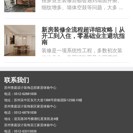
很多业主装修后都会遇到墙面开裂、
细纹增多、墙体空鼓等问题，大多 ...
新房装修全流程超详细攻略｜从
开工到入住，零基础业主避坑指
南
装修是一项系统性工程，多数初次装
修的业主，常因经验不足出现流程 ...
联系我们
苏州青庭设计装饰总部家居体验中心
电话：0512-62881838
地址：苏州吴中区东方大道1388号双银国际123栋10楼
苏州青庭设计装饰新区家居体验中心
电话：0512-68781838
地址：迎宾路35号横塘红星美凯龙4楼
苏州青庭设计装饰吴江家居体验中心
电话：0512-63315838