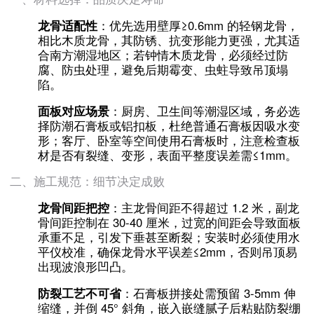
龙骨适配性
：优先选用壁厚≥0.6mm 的轻钢龙骨，
相比木质龙骨，其防锈、抗变形能力更强，尤其适
合南方潮湿地区；若钟情木质龙骨，必须经过防
腐、防虫处理，避免后期霉变、虫蛀导致吊顶塌
陷。
面板对应场景
：厨房、卫生间等潮湿区域，务必选
择防潮石膏板或铝扣板，杜绝普通石膏板因吸水变
形；客厅、卧室等空间使用石膏板时，注意检查板
材是否有裂缝、变形，表面平整度误差需≤1mm。
二、施工规范：细节决定成败
龙骨间距把控
：主龙骨间距不得超过 1.2 米，副龙
骨间距控制在 30-40 厘米，过宽的间距会导致面板
承重不足，引发下垂甚至断裂；安装时必须使用水
平仪校准，确保龙骨水平误差≤2mm，否则吊顶易
出现波浪形凹凸。
防裂工艺不可省
：石膏板拼接处需预留 3-5mm 伸
缩缝，并倒 45° 斜角，嵌入嵌缝腻子后粘贴防裂绷