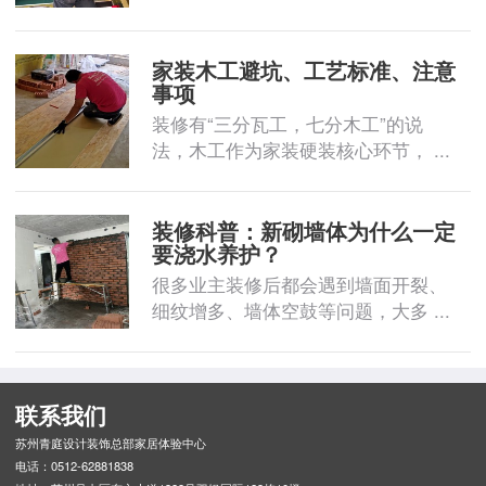
家装木工避坑、工艺标准、注意
事项
装修有“三分瓦工，七分木工”的说
法，木工作为家装硬装核心环节， ...
装修科普：新砌墙体为什么一定
要浇水养护？
很多业主装修后都会遇到墙面开裂、
细纹增多、墙体空鼓等问题，大多 ...
联系我们
苏州青庭设计装饰总部家居体验中心
电话：0512-62881838