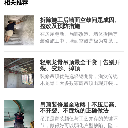
相关推荐
拆除施工后墙面空鼓问题成因、
整改及预防措施
在房屋翻新、局部改造、墙体拆除等
装修施工中，墙面空鼓是极为常见 ...
轻钢龙骨吊顶最全干货｜告别开
裂、变形、掉顶
装修吊顶优先选轻钢龙骨，淘汰传统
木龙骨！大多数家庭吊顶出现开裂 ...
吊顶装修最全攻略｜不压层高、
不开裂、不踩坑的正确做法
吊顶是家装颜值与工艺并存的关键环
节，做得好可以弱化户型缺陷、隐 ...