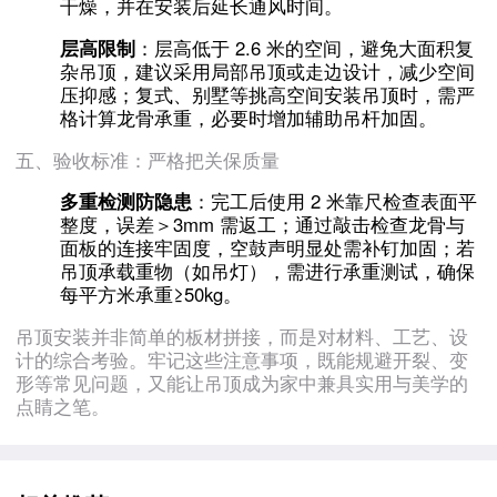
干燥，并在安装后延长通风时间。
层高限制
：层高低于 2.6 米的空间，避免大面积复
杂吊顶，建议采用局部吊顶或走边设计，减少空间
压抑感；复式、别墅等挑高空间安装吊顶时，需严
格计算龙骨承重，必要时增加辅助吊杆加固。
五、验收标准：严格把关保质量
多重检测防隐患
：完工后使用 2 米靠尺检查表面平
整度，误差＞3mm 需返工；通过敲击检查龙骨与
面板的连接牢固度，空鼓声明显处需补钉加固；若
吊顶承载重物（如吊灯），需进行承重测试，确保
每平方米承重≥50kg。
吊顶安装并非简单的板材拼接，而是对材料、工艺、设
计的综合考验。牢记这些注意事项，既能规避开裂、变
形等常见问题，又能让吊顶成为家中兼具实用与美学的
点睛之笔。