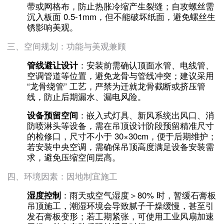
带或网格布，防止热胀冷缩产生裂缝；自攻螺丝需
沉入板面 0.5-1mm，但不能破坏纸面，避免螺丝生
锈影响美观。
三、空间规划：功能与美观兼顾
管线避让设计
：安装前需确认顶面水管、电线管、
空调管道等位置，避免龙骨与管线冲突；建议采用
“龙骨绕管” 工艺，严禁为迁就龙骨截断或挤压管
线，防止后期漏水、漏电风险。
设备预留空间
：嵌入式灯具、新风系统出风口、消
防喷淋头等设备，需在吊顶设计阶段预留精准尺寸
的检修口，尺寸不小于 30×30cm，便于后期维护；
若安装中央空调，需确保吊顶高度满足设备安装需
求，避免压缩空间层高。
四、环境因素：因地制宜施工
湿度控制
：雨天或空气湿度＞80% 时，暂缓石膏板
吊顶施工，潮湿环境会导致腻子干燥缓慢，甚至引
发石膏板变形；若工期紧张，可使用工业风扇加速